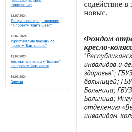
Предварительное
содействие в
голосование
новые.
12.07.2024
Театральное представление
по проекту "Кантышево"
Фондом отре
12.07.2024
Туристические поездки по
кресло-коляс
проекту "Кантышево"
"Республиканс
12.07.2024
инвалидов и д
Бесплатные курсы у "Брауни"
по проекту Кантышево
здоровья"; ГБ
19.06.2024
больницей; ГБ
Брауни
Больница; ГБУ
Больница; Инг
отделению «Ве
инвалидам-ко