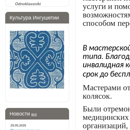
Odnoklassniki
услуги и пом
возможностям
Культура Ингушетии
способом пер
В мастерско
типа. Благо
инвалидная к
срок до бесп
Мастерами от
колясок.
Были отремо
Новости
все
медицинских
организаций,
29.05.2026