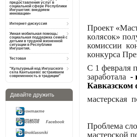
предоставления услуг в
социальной сфере Республики
Ингушетия: внедряем
инновации»
Интернет-дискуссия
Проект «Маст
Умная мобильная помощь:
колясок» пол
социальная поддержка семей с
детьми в трудной жизненной
комиссии кон
ситуации в Республике
Ингушетия.
конкурса През
Тестовая
С 1 февраля 
"Культурный код Ингушского
села Кантышево: встраиваем
заработала
- 
современность в традиции"
Кавказском 
Давайте дружить
мастерская п
Вконтакте
Facebook
Проблема сло
мастерской п