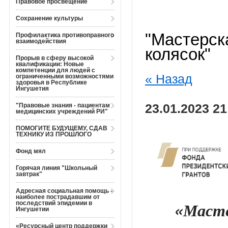
Правовое просвещение
Сохранение культуры
"Мастерск
Профилактика противоправного
взаимодействия
колясок"
Прорыв в сферу высокой
квалификации: Новые
компетенции для людей с
« Назад
ограниченными возможностями
здоровья в Республике
Ингушетия
"Правовые знания - пациентам
23.01.2023 21
медицинских учреждений РИ"
ПОМОГИТЕ БУДУЩЕМУ, СДАВ
ТЕХНИКУ ИЗ ПРОШЛОГО
Фонд мял
Горячая линия "Школьный
завтрак"
Адресная социальная помощь -
наиболее пострадавшим от
«Масте
последствий эпидемии в
Ингушетии
«Ресурсный центр поддержки